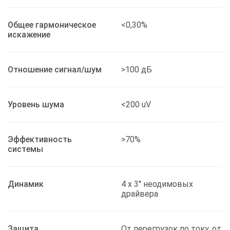
Общее гармоническое
<0,30%
искажение
Отношение сигнал/шум
>100 дБ
Уровень шума
<200 uV
Эффективность
>70%
системы
Динамик
4 x 3'' неодимовых
драйвера
Защита
От перегрузок по току, от