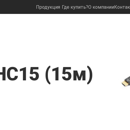
Продукция
Где купить?
О компании
Конта
HC15 (15м)