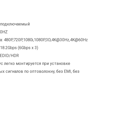
A подключаемый
60HZ
: 480P,720P,1080i,1080P,3D,4K@30Hz,4K@60Hz
8.2Gbps (6Gbps x 3)
/EDID/HDR
 легко монтируется при установке
 сигналов по оптоволокну, без EMI, без